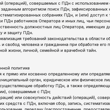
ий (операций), совершаемых с ПДн с использованием 
с заданным алгоритмом поиск ПДн, зафиксированных 
стематизированных собраниях ПДн, и (или) доступ к
и ПДн работников Оператора и иных лиц, чьи персо
тственность должностных лиц Оператора, имеющих д
у и защиту ПДн.
 реализация требований законодательства в области 
 и свобод человека и гражданина при обработке его 
ой жизни, личной, семейной и врачебной тайн.
анной политике
к прямо или косвенно определенному или определяе
ниципальный орган, юридическое или физическое ли
осуществляющие обработку ПДн, а также определяющи
ии), совершаемые с ПДн;
ация) или совокупность действий (операций), сове
их средств с ПДн, включая сбор, запись, систематиза
пользование, передачу (распространение, предоставлен