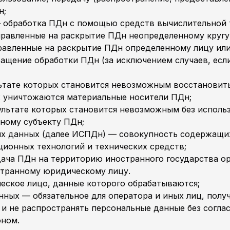
н;
обработка ПДн с помощью средств вычислительной 
равленные на раскрытие ПДн неопределенному кругу
авленные на раскрытие ПДн определенному лицу или
щение обработки ПДн (за исключением случаев, если
ьтате которых становится невозможным восстанови
ых уничтожаются материальные носители ПДн;
ультате которых становится невозможным без испол
ному субъекту ПДн;
 данных (далее ИСПДн) — совокупность содержащих
ионных технологий и технических средств;
ча ПДн на территорию иностранного государства орг
странному юридическому лицу.
еское лицо, данные которого обрабатываются;
ных — обязательное для оператора и иных лиц, полу
и не распространять персональные данные без соглас
оном.